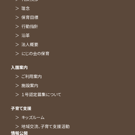
理念
小金西グレースこども園
保育目標
園からのお知らせ
行動指針
園だより
沿革
交通アクセス
法人概要
北小金グレースこども園
にじの会の保育
園からのお知らせ
入園案内
園だより
ご利用案内
交通アクセス
施設案内
大金平グレース保育園
１号認定募集について
園からのお知らせ
子育て支援
園だより
キッズルーム
交通アクセス
地域交流、子育て支援活動
情報公開
北小金グレースこども園 ノーチェルーム