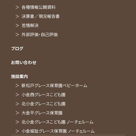
各種情報公開資料
園からのお知らせ
決算書／現況報告書
園だより
苦情解決
交通アクセス
外部評価・自己評価
小金城趾グレース保育園 ノーチェルーム
ブログ
園からのお知らせ
園だより
お問い合わせ
交通アクセス
施設案内
新松戸グレース保育園ベビーホーム
小金西グレースこども園
北小金グレースこども園
大金平グレース保育園
採用 TOP
北小金グレースこども園 ノーチェルーム
小金城趾グレース保育園 ノーチェルーム
お知らせ