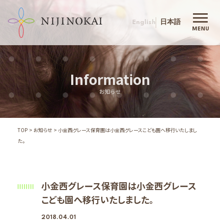
English
日本語
にじの会 TOP
MENU
にじの会について
代表挨拶
Information
理念
お知らせ
保育目標
行動指針
沿革
TOP
お知らせ
小金西グレース保育園は小金西グレースこども園へ移行いたしまし
法人概要
た。
にじの会の保育
入園案内
ご利用案内
小金西グレース保育園は小金西グレース
施設案内
こども園へ移行いたしました。
１号認定募集について
2018.04.01