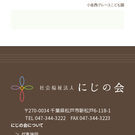
小金西グレースこども園
子育て支援
キッズルーム
地域交流、子育て支援活動
情報公開
決算書／現況報告書
苦情解決
外部評価・自己評価
ブログ
お問い合わせ
施設案内
新松戸グレース保育園ベビーホーム
〒270-0034
千葉県松戸市新松戸6-118-1
園からのお知らせ
TEL 047-344-3222
FAX 047-344-3223
園だより
にじの会について
交通アクセス
代表挨拶