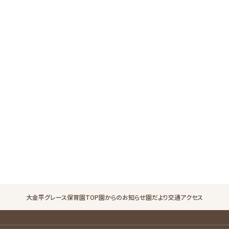
園からのお知らせ
園だより
交通アクセス
小金城趾グレース保育園 ノーチェルーム
園からのお知らせ
園だより
交通アクセス
大金平グレース保育園TOP
園からのお知らせ
園だより
交通アクセス
採用 TOP
お知らせ