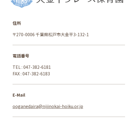
小金西グレースこども園
園からのお知らせ
住所
園だより
〒270-0006 千葉県松戸市大金平3-132-1
交通アクセス
北小金グレースこども園
電話番号
園からのお知らせ
TEL : 047-382-6181
園だより
FAX : 047-382-6183
交通アクセス
大金平グレース保育園
E-Mail
園からのお知らせ
ooganedaira@nijinokai-hoiku.or.jp
園だより
交通アクセス
北小金グレースこども園 ノーチェルーム