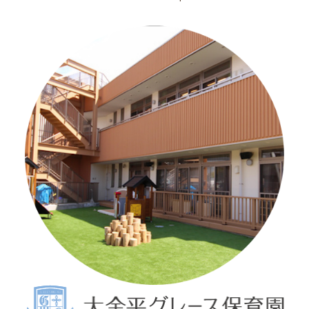
子育て支援
キッズルーム
地域交流、子育て支援活動
情報公開
決算書／現況報告書
苦情解決
外部評価・自己評価
ブログ
お問い合わせ
施設案内
新松戸グレース保育園ベビーホーム
園からのお知らせ
園だより
交通アクセス