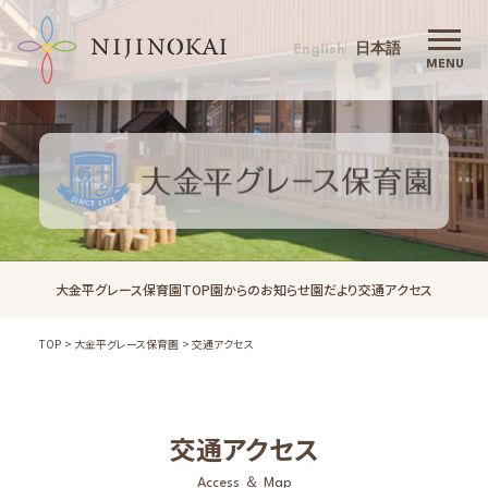
English
日本語
にじの会 TOP
MENU
にじの会について
代表挨拶
理念
保育目標
行動指針
沿革
大金平グレース保育園TOP
園からのお知らせ
園だより
交通アクセス
法人概要
にじの会の保育
TOP
大金平グレース保育園
交通アクセス
入園案内
ご利用案内
施設案内
交通アクセス
１号認定募集について
Access ＆ Map