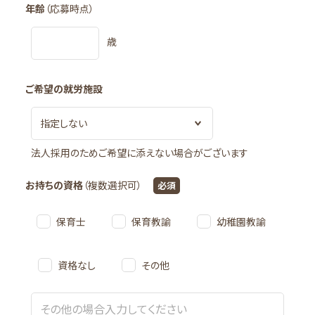
園だより
年齢
（応募時点）
交通アクセス
歳
北小金グレースこども園
園からのお知らせ
ご希望の就労施設
園だより
交通アクセス
法人採用のためご希望に添えない場合がございます
大金平グレース保育園
園からのお知らせ
お持ちの資格
（複数選択可）
必須
園だより
交通アクセス
保育士
保育教諭
幼稚園教諭
北小金グレースこども園 ノーチェルーム
資格なし
その他
園からのお知らせ
園だより
交通アクセス