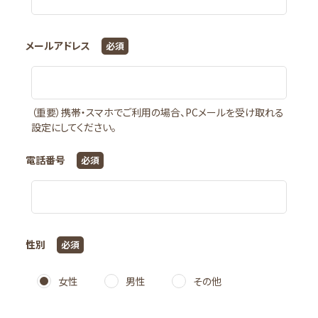
情報公開
決算書／現況報告書
メールアドレス
必須
苦情解決
外部評価・自己評価
ブログ
（重要）携帯・スマホでご利用の場合、PCメールを受け取れる
設定にしてください。
お問い合わせ
施設案内
電話番号
必須
新松戸グレース保育園ベビーホーム
園からのお知らせ
園だより
性別
必須
交通アクセス
小金西グレースこども園
女性
男性
その他
園からのお知らせ