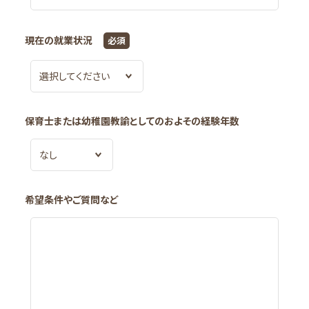
小金城趾グレース保育園 ノーチェルーム
現在の就業状況
必須
園からのお知らせ
園だより
交通アクセス
保育士または幼稚園教諭としての
およその経験年数
希望条件やご質問など