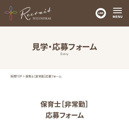
MENU
見学・応募フォーム
採用 TOP
Entry
お知らせ
採用メッセージ
採用TOP
保育士［非常勤］応募フォーム
職員の声
活動の紹介
福利厚生
保育士［非常勤］
募集概要
応募フォーム
にじの会 TOP