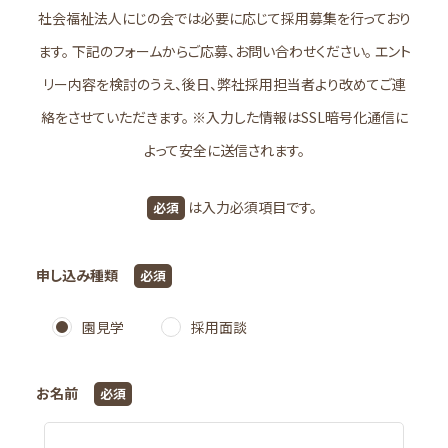
にじの会について
社会福祉法人にじの会では必要に応じて採用募集を行っており
代表挨拶
ます。 下記のフォームからご応募、お問い合わせください。 エント
理念
リー内容を検討のうえ、後日、弊社採用担当者より改めてご連
保育目標
絡をさせていただきます。 ※入力した情報はSSL暗号化通信に
行動指針
よって安全に送信されます。
沿革
法人概要
は入力必須項目です。
必須
にじの会の保育
入園案内
申し込み種類
必須
ご利用案内
施設案内
園見学
採用面談
１号認定募集について
子育て支援
お名前
必須
キッズルーム
地域交流、子育て支援活動